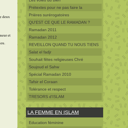
Les voies du bien
Prétextes pour ne pas faire la
Prières surérogatoires
de deux
QU'EST CE QUE LE RAMADAN ?
Ramadan 2011
neur et
Ramadan 2012
ieu.
REVEILLON QUAND TU NOUS TIENS
Salat el fadjr
Souhait fêtes religieuses Chré
Soujoud el Sahw
Spécial Ramadan 2010
Tafsir el Coraan
Tolérance et respect
TRESORS d'ISLAM
LA FEMME EN ISLAM
Education féminine