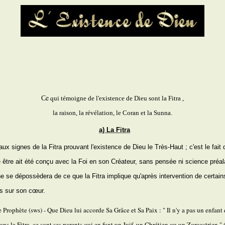
e
q
C
ui témoigne de l'existence de Dieu sont la Fitra ,
la raison, la révélation, le Coran et la Sunna.
a) La Fitra
ux signes de la Fitra prouvant l'existence de Dieu le Très-Haut ; c'est le fait
être ait été conçu avec la Foi en son Créateur, sans pensée ni science préal
ne se dépossèdera de ce que la Fitra implique qu'après intervention de certain
rs sur son cœur.
e Prophète (sws)
- Que Dieu lui accorde Sa Grâce et Sa Paix : " Il n'y a pas un enfant
ans la Fitra, ce sont ses parents qui en font un Juif, un Chrétien ou un Zoroastrien " 