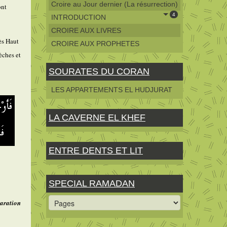
Croire au Jour dernier (La résurrection)
ont
4
INTRODUCTION
CROIRE AUX LIVRES
ès Haut
CROIRE AUX PROPHETES
sèches et
SOURATES DU CORAN
LES APPARTEMENTS EL HUDJURAT
LA CAVERNE EL KHEF
ENTRE DENTS ET LIT
SPECIAL RAMADAN
paration