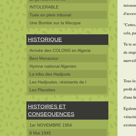
ruissea
INTOLERABLE
d'access
Tuée en plein tribunal
Une Bombe sur la Mecque
"Certes
cela, p
HISTORIQUE
Tu te s
Arrivée des COLONS en Algerie
de stup
Beni Menaceur
merveil
Hymne national Algerien
La tribu des Hadjouts
Tous le
Les Hadjoutes, résistants de l
profit 
Les Placettes
d'une I
HISTOIRES ET
Egaleme
CONSEQUENCES
véracit
existen
1er NOVEMBRE 1954
8 Mai 1945