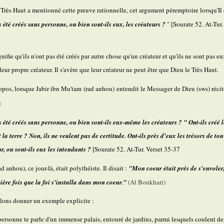
 Très Haut a mentionné cette preuve rationnelle, cet argument péremptoire lorsqu'Il
s été créés sans personne, ou bien sont-ils eux, les créateurs ?
" [Sourate 52. At-Tur.
nifie qu'ils n'ont pas été créés par autre chose qu'un créateur et qu'ils ne sont pas eu
eur propre créateur. Il s'avère que leur créateur ne peut être que Dieu le Très Haut.
opos, lorsque Jabir ibn Mu'tam (rad anhou)
entendit le Messager de Dieu (sws)
récit
:
s été créés sans personne, ou bien sont-ils eux-même les créateurs ? " Ont-ils créé l
t la terre ? Non, ils ne veulent pas de certitude. Ont-ils près d'eux les trésors de ton
r, ou sont-ils eux les intendants ?
[Sourate 52. At-Tur. Verset 35-37
ad anhou), ce jour-là, était polythéiste. Il disait :
"Mon coeur était près de s'envoler,
ière fois que la foi s'installa dans mon coeur."
(Al Boukhari)
lons donner un exemple explicite :
personne te parle d'un immense palais, entouré de jardins, parmi lesquels coulent de