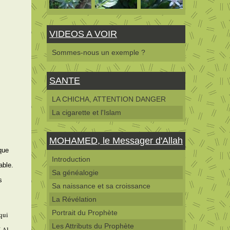
VIDEOS A VOIR
Sommes-nous un exemple ?
SANTE
LA CHICHA, ATTENTION DANGER
La cigarette et l'Islam
MOHAMED, le Messager d'Allah
 que
Introduction
able.
Sa généalogie
s
Sa naissance et sa croissance
La Révélation
Portrait du Prophète
 qui
Les Attributs du Prophète
( Al