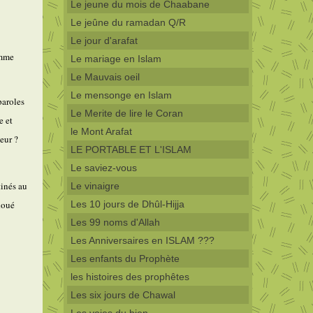
Le jeune du mois de Chaabane
Le jeûne du ramadan Q/R
Le jour d'arafat
omme
Le mariage en Islam
Le Mauvais oeil
Le mensonge en Islam
paroles
Le Merite de lire le Coran
e et
le Mont Arafat
eur ?
LE PORTABLE ET L'ISLAM
Le saviez-vous
tinés au
Le vinaigre
doué
Les 10 jours de Dhûl-Hijja
Les 99 noms d'Allah
Les Anniversaires en ISLAM ???
Les enfants du Prophète
les histoires des prophêtes
Les six jours de Chawal