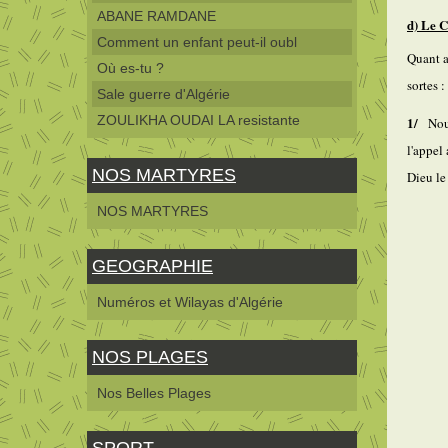
ABANE RAMDANE
d) Le C
Comment un enfant peut-il oubl
Quant a
Où es-tu ?
sortes :
Sale guerre d'Algérie
ZOULIKHA OUDAI LA resistante
1
/
Nou
l'appel
NOS MARTYRES
Dieu le
NOS MARTYRES
GEOGRAPHIE
Numéros et Wilayas d'Algérie
NOS PLAGES
Nos Belles Plages
SPORT