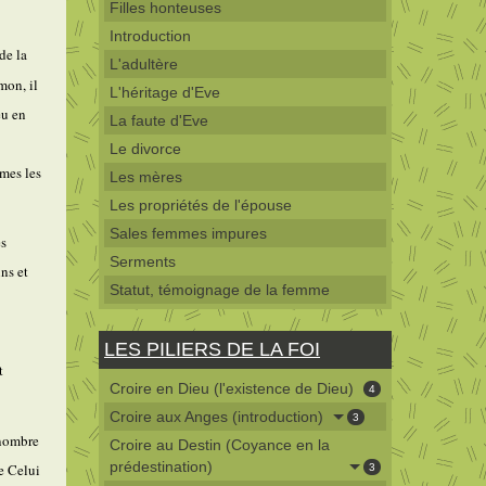
Filles honteuses
Introduction
de la
L'adultère
mon, il
L'héritage d'Eve
eu en
La faute d'Eve
Le divorce
îmes les
Les mères
Les propriétés de l'épouse
Sales femmes impures
es
Serments
ns et
Statut, témoignage de la femme
LES PILIERS DE LA FOI
t
Croire en Dieu (l'existence de Dieu)
4
Croire aux Anges (introduction)
3
 nombre
Croire au Destin (Coyance en la
prédestination)
e Celui
3