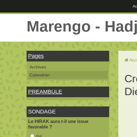
Ac
Marengo - Had
Pages
Acc
Archives
Calendrier
Cr
Di
PREAMBULE
SONDAGE
Le HIRAK aura t-il une issue
favorable ?
oui