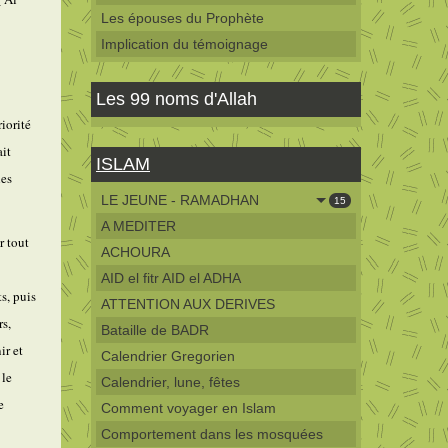
Les épouses du Prophète
Implication du témoignage
Les 99 noms d'Allah
iorité
ait
ISLAM
les
LE JEUNE - RAMADHAN
15
A MEDITER
r tout
ACHOURA
AID el fitr AID el ADHA
s, puis
ATTENTION AUX DERIVES
rs,
Bataille de BADR
ir et
Calendrier Gregorien
 le
Calendrier, lune, fêtes
e
Comment voyager en Islam
Comportement dans les mosquées