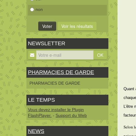
non
NEWSLETTER
OK
PHARMACIES DE GARDE
PHARMACIES DE GARDE
Quant a
chaque 
LE TEMPS
L'être 
Vous devez installer le Plugin
FlashPlayer.
-
Support du Web
facteu
Selon l
NEWS
naisse s