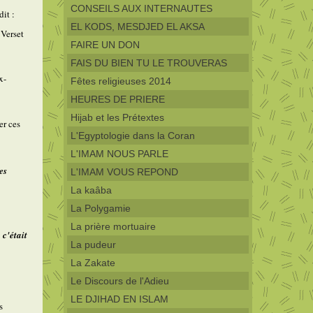
CONSEILS AUX INTERNAUTES
 dit :
EL KODS, MESDJED EL AKSA
 Verset
FAIRE UN DON
FAIS DU BIEN TU LE TROUVERAS
x-
Fêtes religieuses 2014
HEURES DE PRIERE
Hijab et les Prétextes
er ces
L'Egyptologie dans la Coran
L'IMAM NOUS PARLE
es
L'IMAM VOUS REPOND
La kaâba
La Polygamie
La prière mortuaire
 c'était
La pudeur
La Zakate
Le Discours de l'Adieu
LE DJIHAD EN ISLAM
s