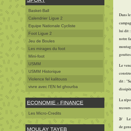
Basket-Ball
Dans le
Calendrier Ligue 2
campagn
Equipe Nationale Cycliste
lui dit
Foot Ligue 2
notre f
Jeu de Boules
montagn
Les mirages du foot
gouttes
Mini-foot
USMM
Le vend
USMM Historique
constru
Violence fel kalitouss
dit : "
vivre avec l'EN fel ghourba
dissipè
La répo
ECONOMIE - FINANCE
recours
Les Micro-Credits
2/
Les
de gens
MOULAY TAYEB