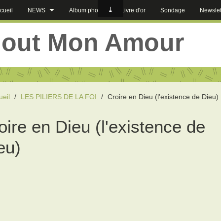
cueil
NEWS
Album photos
Livre d'or
Sondage
Newslet
jout Mon Amour
ueil
/
LES PILIERS DE LA FOI
/
Croire en Dieu (l'existence de Dieu)
oire en Dieu (l'existence de
eu)