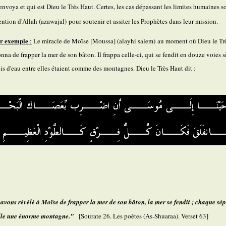
 envoya et qui est Dieu le Très Haut.
Certes, les cas dépassant les limites humaines s
vention d'Allah (azawajal)
pour soutenir et assiter les Prophètes dans leur mission.
r exemple
:
Le miracle de Moïse [Moussa] (alayhi salem)
au moment où Dieu le Tr
onna de frapper la mer de son bâton.
Il frappa celle-ci, qui se fendit en douze voies 
ois d'eau entre elles étaient comme des montagnes. Dieu le Très Haut dit :
avons révélé à Moïse de frapper la mer de son bâton, la mer se fendit ; chaque sé
elle une énorme montagne."
[Sourate 26. Les poètes (As-Shuaraa). Verset 63]