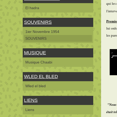
qui les
El hadra
l'inter
Premie
SOUVENIRS
lui ord
1ier Novembre 1954
les par
SOUVENIRS
MUSIQUE
Musique Chaabi
WLED EL BLED
Wled el bled
LIENS
"Nous 
Liens
était t