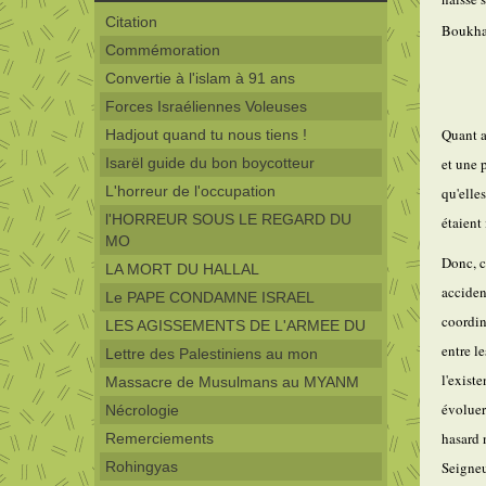
Citation
Boukhar
Commémoration
Convertie à l'islam à 91 ans
Forces Israéliennes Voleuses
Quant a
Hadjout quand tu nous tiens !
Isarël guide du bon boycotteur
et une 
L'horreur de l'occupation
qu'elle
l'HORREUR SOUS LE REGARD DU
étaient
MO
Donc, c
LA MORT DU HALLAL
acciden
Le PAPE CONDAMNE ISRAEL
coordin
LES AGISSEMENTS DE L'ARMEE DU
entre l
Lettre des Palestiniens au mon
l'exist
Massacre de Musulmans au MYANM
évoluer
Nécrologie
hasard 
Remerciements
Rohingyas
Seigneu