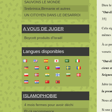
SAUVONS LE MONDE
Dieu le
Srebrinica,Birmanie et autres
"Ont-il
UN CITOYEN DANS LE DESARROI
35]
Cela sig
A VOUS DE JUGER
mêmes l
Boycott produits d'Israël
À ce pr
Langues disponibles
versets 
"Ont-il
cieux e
Seigneu
Jabir (r
la prem
ISLAMOPHOBIE
Nous al
4 mois fermes pour avoir déchi
Si une
Et çà recommence