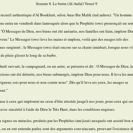
Sourate 8. Le butin (Al-Anfal) Verset 9
 recueil authentique d'Al Boukhari, selon Anas Ibn Malik (rad anhou)
:
"Un homme 
e entra un vendredi dans la
mosquée alors que le Prophète (sws)
prononçait un ser
 : "Ô Messager de Dieu, nos biens ont été anéantis, nos familles ont faim, implore Di
aveur." Le Messager (sws)
leva les mains et implora, voilà que des nuages tels des
es surgirent ; le Messager (sws)
était encore sur sa chaire (minbar), lorsque nous v
 de pluie glisser le long de sa barbe.
redi suivant, le campagnard, ou un autre, se présenta et dit : O Messager de Dieu, l
ctions ont été détruite, nos biens submergés, implore Dieu pour nous. Il leva les mai
Seigneur, sois pour nous et non contre nous". Dès qu'il leva ses yeux, les nuages se
rent."
nse à ceux qui implorent ne cesse d'être attestée jusqu'à nos jours, pour ceux qui on
 avec sincérité à l'aide de Dieu le Très Haut, dans les conditions requises.
 signes ou miracles, produits par les Prophètes (mu'jizat) auxquels ont assisté bon
, ou en ont entendu parler, sont des arguments convaincants, prouvant l'existence d