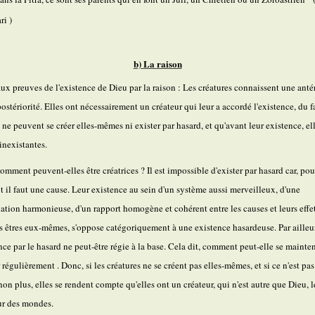
i )
b) La raison
ux preuves de l'existence de Dieu par la raison : Les créatures connaissent une antér
postériorité. Elles ont nécessairement un créateur qui leur a accordé l'existence, du f
s ne peuvent se créer elles-mêmes ni exister par hasard, et qu'avant leur existence, el
 inexistantes.
omment peuvent-elles être créatrices ? Il est impossible d'exister par hasard car, pou
t il faut une cause. Leur existence au sein d'un système aussi merveilleux, d'une
ation harmonieuse, d'un rapport homogène et cohérent entre les causes et leurs effet
es êtres eux-mêmes, s'oppose catégoriquement à une existence hasardeuse. Par
ailleu
ence par le hasard ne peut-être régie à la base. Cela dit, comment peut-elle se mainten
 régulièrement .
Donc, si les créatures ne se créent pas elles-mêmes, et si ce n'est pas
non plus, elles se rendent compte qu'elles ont un créateur, qui n'est autre que Dieu, l
r des mondes.