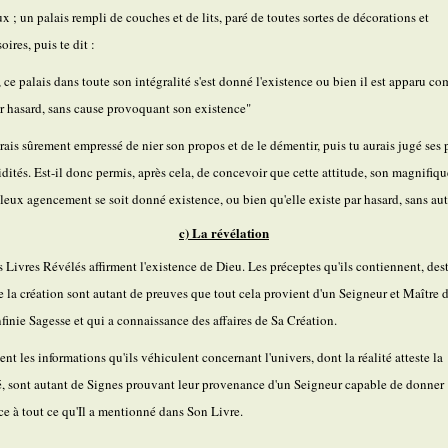
ux ; un palais rempli de couches et de lits, paré de toutes sortes de décorations et
oires, puis te dit :
, ce palais dans toute son intégralité s'est donné l'existence ou bien il est apparu c
ar hasard, sans cause provoquant son existence"
erais sûrement empressé de nier son propos et de le démentir, puis tu aurais jugé ses 
idités. Est-il donc permis, après cela, de concevoir que cette attitude, son magnifiqu
leux agencement se soit donné existence, ou bien qu'elle existe par hasard, sans aut
c) La révélation
s Livres Révélés affirment l'existence de Dieu. Les préceptes qu'ils contiennent, des
de la création sont autant de preuves que tout cela provient d'un Seigneur et Maître 
nfinie Sagesse et qui a connaissance des affaires de Sa Création.
nt les informations qu'ils véhiculent concernant l'univers, dont la réalité atteste la
é, sont autant de Signes prouvant leur provenance d'un Seigneur capable de donner
ce à tout ce qu'Il a mentionné dans Son Livre.