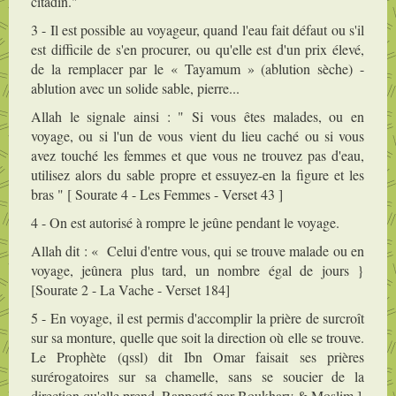
citadin."
3 - Il est possible au voyageur, quand l'eau fait défaut ou s'il
est difficile de s'en procurer, ou qu'elle est d'un prix élevé,
de la remplacer par le « Tayamum » (ablution sèche) -
ablution avec un solide sable, pierre...
Allah le signale ainsi : " Si vous êtes malades, ou en
voyage, ou si l'un de vous vient du lieu caché ou si vous
avez touché les femmes et que vous ne trouvez pas d'eau,
utilisez alors du sable propre et essuyez-en la figure et les
bras " [ Sourate 4 - Les Femmes - Verset 43 ]
4 - On est autorisé à rompre le jeûne pendant le voyage.
Allah dit : « Celui d'entre vous, qui se trouve malade ou en
voyage, jeûnera plus tard, un nombre égal de jours }
[Sourate 2 - La Vache - Verset 184]
5 - En voyage, il est permis d'accomplir la prière de surcroît
sur sa monture, quelle que soit la direction où elle se trouve.
Le Prophète (qssl) dit Ibn Omar faisait ses prières
surérogatoires sur sa chamelle, sans se soucier de la
direction qu'elle prend. Rapporté par Boukhary & Moslim ]