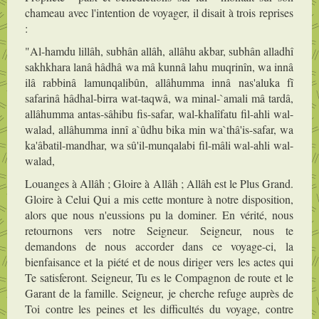
chameau avec l'intention de voyager, il disait à trois reprises
:
"Al-hamdu lillâh, subhân allâh, allâhu akbar, subhân alladhî
sakhkhara lanâ hâdhâ wa mâ kunnâ lahu muqrinîn, wa innâ
ilâ rabbinâ lamunqalibûn, allâhumma innâ nas'aluka fî
safarinâ hâdhal-birra wat-taqwâ, wa minal-`amali mâ tardâ,
allâhumma antas-sâhibu fis-safar, wal-khalîfatu fil-ahli wal-
walad, allâhumma innî a`ûdhu bika min wa`thâ'is-safar, wa
ka'âbatil-mandhar, wa sû'il-munqalabi fil-mâli wal-ahli wal-
walad,
Louanges à Allâh ; Gloire à Allâh ; Allâh est le Plus Grand.
Gloire à Celui Qui a mis cette monture à notre disposition,
alors que nous n'eussions pu la dominer. En vérité, nous
retournons vers notre Seigneur. Seigneur, nous te
demandons de nous accorder dans ce voyage-ci, la
bienfaisance et la piété et de nous diriger vers les actes qui
Te satisferont. Seigneur, Tu es le Compagnon de route et le
Garant de la famille. Seigneur, je cherche refuge auprès de
Toi contre les peines et les difficultés du voyage, contre