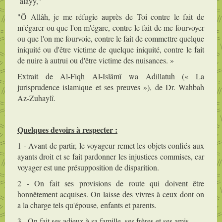
`alayy,"
"Ô Allâh, je me réfugie auprès de Toi contre le fait de
m'égarer ou que l'on m'égare, contre le fait de me fourvoyer
ou que l'on me fourvoie, contre le fait de commettre quelque
iniquité ou d'être victime de quelque iniquité, contre le fait
de nuire à autrui ou d'être victime des nuisances. »
Extrait de Al-Fiqh Al-Islâmî wa Adillatuh (« La
jurisprudence islamique et ses preuves »), de Dr. Wahbah
Az-Zuhaylî.
Quelques devoirs à respecter :
1 - Avant de partir, le voyageur remet les objets confiés aux
ayants droit et se fait pardonner les injustices commises, car
voyager est une présupposition de disparition.
2 - On fait ses provisions de route qui doivent être
honnêtement acquises. On laisse des vivres à ceux dont on
a la charge tels qu'épouse, enfants et parents.
3 - On fait ses adieux à sa famille, ses frères et ses amis.