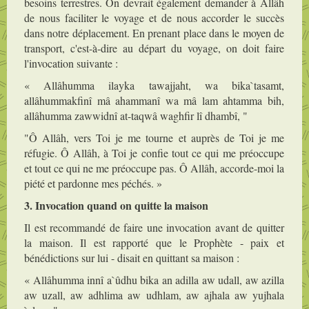
besoins terrestres. On devrait également demander à Allâh
de nous faciliter le voyage et de nous accorder le succès
dans notre déplacement. En prenant place dans le moyen de
transport, c'est-à-dire au départ du voyage, on doit faire
l'invocation suivante :
« Allâhumma ilayka tawajjaht, wa bika`tasamt,
allâhummakfinî mâ ahammanî wa mâ lam ahtamma bih,
allâhumma zawwidnî at-taqwâ waghfir lî dhambî, "
"Ô Allâh, vers Toi je me tourne et auprès de Toi je me
réfugie. Ô Allâh, à Toi je confie tout ce qui me préoccupe
et tout ce qui ne me préoccupe pas. Ô Allâh, accorde-moi la
piété et pardonne mes péchés. »
3. Invocation quand on quitte la maison
Il est recommandé de faire une invocation avant de quitter
la maison. Il est rapporté que le Prophète - paix et
bénédictions sur lui - disait en quittant sa maison :
« Allâhumma innî a`ûdhu bika an adilla aw udall, aw azilla
aw uzall, aw adhlima aw udhlam, aw ajhala aw yujhala