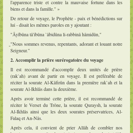
l'apparence triste et contre la mauvaise fortune dans les
biens et dans la famille." »
De retour de voyage, le Prophète - paix et bénédictions sur
lui - disait les mêmes paroles en y ajoutant :
"Âyîbûna tâ'ibûna `âbidûna li-rabbinâ hâmidûn,"
"Nous sommes revenus, repentants, adorant et louant notre
Seigneur."
2. Accomplir la prière surérogatoire du voyage
Il est recommandé d'accomplir deux unités de prière
(rak`ah) avant de partir en voyage. Il est préférable de
réciter la sourate Al-Kâfirûn dans la première rak`ah et la
sourate Al-Ikhlâs dans la deuxième.
Après avoir terminé cette prière, il est recommandé de
réciter le Verset du Trône, la sourate Quraysh, la sourate
Al-Ikhlâs ainsi que les deux sourates préservatrices, Al-
Falaq et An-Nâs.
Après cela, il convient de prier Allâh de combler nos