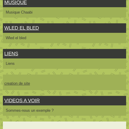
MUSIQUE
Musique Chaabi
WLED EL BLED
Wled el bled
LIENS
Liens
creation de site
VIDEOS A VOIR
Sommes-nous un exemple ?