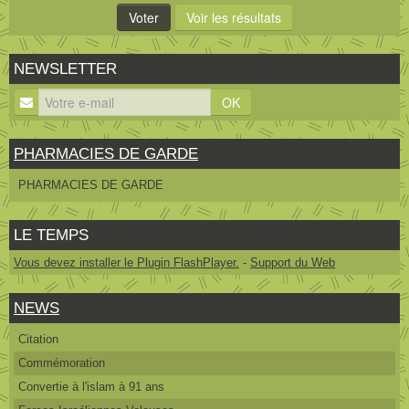
NEWSLETTER
OK
PHARMACIES DE GARDE
PHARMACIES DE GARDE
LE TEMPS
Vous devez installer le Plugin FlashPlayer.
-
Support du Web
NEWS
Citation
Commémoration
Convertie à l'islam à 91 ans