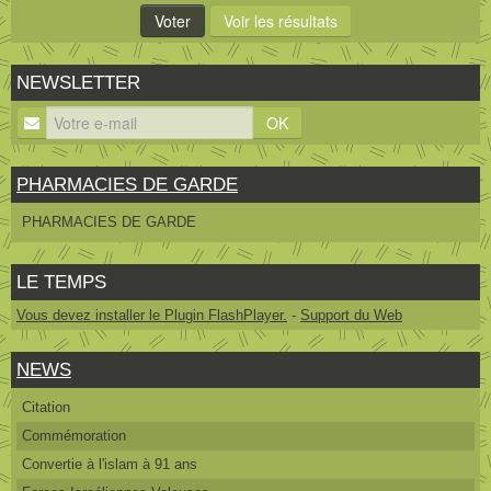
NEWSLETTER
OK
PHARMACIES DE GARDE
PHARMACIES DE GARDE
LE TEMPS
Vous devez installer le Plugin FlashPlayer.
-
Support du Web
NEWS
Citation
Commémoration
Convertie à l'islam à 91 ans