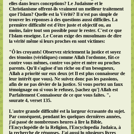
elles dans leurs conceptions? Le Judaïsme et le
Christianisme offrent-ils vraiment un meilleur traitement
que l'Islam? Quelle est la Vérité? Il n'est pas simple de
trouver les réponses à des questions aussi difficiles. La
première difficulté est d'être juste et objectif ou, au
moins, faire tout son possible pour le rester. C'est ce que
l'Islam enseigne. Le Coran exige des musulmans de dire
la vérité même si leurs proches en sont victimes:
"Ô les croyants! Observez strictement la justice et soyez
des témoins (véridiques) comme Allah l'ordonne, fût-ce
contre vous mêmes, contre vos père et mère ou proches
parents. Qu'il s'agisse d'un riche ou d'un besogneux,
Allah a priorité sur eux deux (et Il est plus connaisseur de
leur intérêt que vous). Ne suivez donc pas les passions,
afin de ne pas dévier de la justice. Si vous portez un faux
témoignage ou si vous le refusez, [sachez qu'] Allah est
Parfaitement Connaisseur de ce que vous faites. ",
sourate 4, verset 135.
L'autre grande difficulté est la largeur écrasante du sujet.
Par conséquent, pendant les quelques dernières années,
j'ai passé de nombreuses heures à lire la Bible,
l'Encyclopédie de la Religion, l'Encyclopedia Judaica, à
la recherche de réponses. J'ai aussi lu plusieurs livres