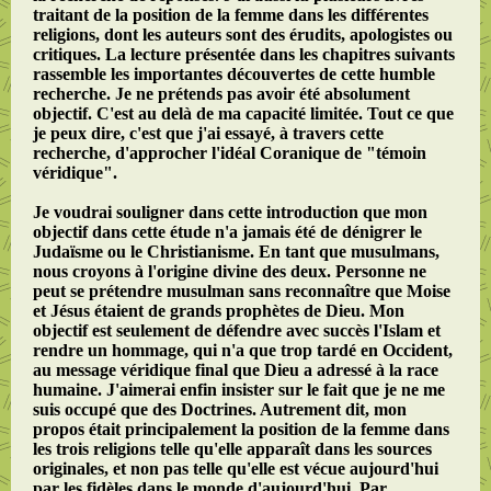
traitant de la position de la femme dans les différentes
religions, dont les auteurs sont des érudits, apologistes ou
critiques. La lecture présentée dans les chapitres suivants
rassemble les importantes découvertes de cette humble
recherche. Je ne prétends pas avoir été absolument
objectif. C'est au delà de ma capacité limitée. Tout ce que
je peux dire, c'est que j'ai essayé, à travers cette
recherche, d'approcher l'idéal Coranique de "témoin
véridique".
Je voudrai souligner dans cette introduction que mon
objectif dans cette étude n'a jamais été de dénigrer le
Judaïsme ou le Christianisme. En tant que musulmans,
nous croyons à l'origine divine des deux. Personne ne
peut se prétendre musulman sans reconnaître que Moise
et Jésus étaient de grands prophètes de Dieu. Mon
objectif est seulement de défendre avec succès l'Islam et
rendre un hommage, qui n'a que trop tardé en Occident,
au message véridique final que Dieu a adressé à la race
humaine. J'aimerai enfin insister sur le fait que je ne me
suis occupé que des Doctrines. Autrement dit, mon
propos était principalement la position de la femme dans
les trois religions telle qu'elle apparaît dans les sources
originales, et non pas telle qu'elle est vécue aujourd'hui
par les fidèles dans le monde d'aujourd'hui. Par