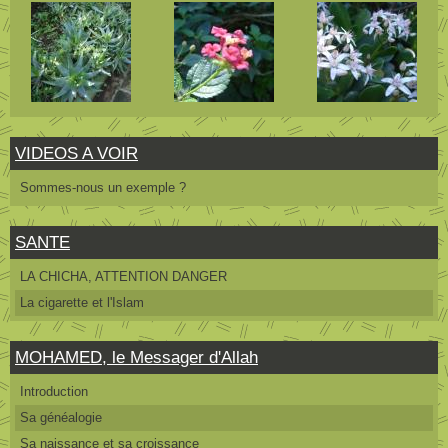
VIDEOS A VOIR
Sommes-nous un exemple ?
SANTE
LA CHICHA, ATTENTION DANGER
La cigarette et l'Islam
MOHAMED, le Messager d'Allah
Introduction
Sa généalogie
Sa naissance et sa croissance