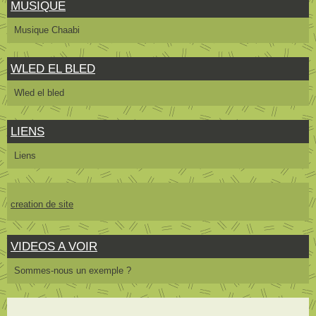
MUSIQUE
Musique Chaabi
WLED EL BLED
Wled el bled
LIENS
Liens
creation de site
VIDEOS A VOIR
Sommes-nous un exemple ?