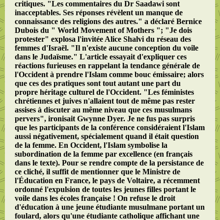
critiques. "Les commentaires du Dr Saadawi sont
inacceptables. Ses réponses révèlent un manque de
connaissance des religions des autres." a déclaré Bernice
Dubois du " World Movement of Mothers "; "Je dois
protester" explosa l'invitée Alice Shalvi du réseau des
femmes d'Israël. "Il n'existe aucune conception du voile
dans le Judaïsme." L'article essayait d'expliquer ces
réactions furieuses en rappelant la tendance générale de
l'Occident à prendre l'Islam comme bouc émissaire; alors
que ces des pratiques sont tout autant une part du
propre héritage culturel de l'Occident. "Les féministes
chrétiennes et juives n'allaient tout de même pas rester
assises à discuter au même niveau que ces musulmans
pervers", ironisait Gwynne Dyer. Je ne fus pas surpris
que les participants de la conférence considéraient l'Islam
aussi négativement, spécialement quand il était question
de la femme. En Occident, l'Islam symbolise la
subordination de la femme par excellence (en français
dans le texte). Pour se rendre compte de la persistance de
ce cliché, il suffit de mentionner que le Ministre de
l'Éducation en France, le pays de Voltaire, a récemment
ordonné l'expulsion de toutes les jeunes filles portant le
voile dans les écoles française ! On refuse le droit
d'éducation à une jeune étudiante musulmane portant un
foulard, alors qu'une étudiante catholique affichant une