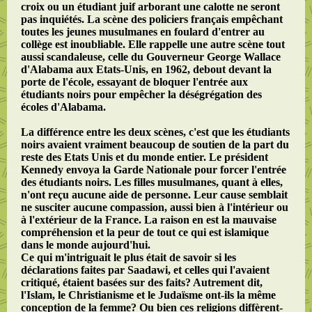
croix ou un étudiant juif arborant une calotte ne seront
pas inquiétés. La scène des policiers français empêchant
toutes les jeunes musulmanes en foulard d'entrer au
collège est inoubliable. Elle rappelle une autre scène tout
aussi scandaleuse, celle du Gouverneur George Wallace
d'Alabama aux Etats-Unis, en 1962, debout devant la
porte de l'école, essayant de bloquer l'entrée aux
étudiants noirs pour empêcher la déségrégation des
écoles d'Alabama.
La différence entre les deux scènes, c'est que les étudiants
noirs avaient vraiment beaucoup de soutien de la part du
reste des Etats Unis et du monde entier. Le président
Kennedy envoya la Garde Nationale pour forcer l'entrée
des étudiants noirs. Les filles musulmanes, quant à elles,
n'ont reçu aucune aide de personne. Leur cause semblait
ne susciter aucune compassion, aussi bien à l'intérieur ou
à l'extérieur de la France. La raison en est la mauvaise
compréhension et la peur de tout ce qui est islamique
dans le monde aujourd'hui.
Ce qui m'intriguait le plus était de savoir si les
déclarations faites par Saadawi, et celles qui l'avaient
critiqué, étaient basées sur des faits? Autrement dit,
l'Islam, le Christianisme et le Judaïsme ont-ils la même
conception de la femme? Ou bien ces religions diffèrent-