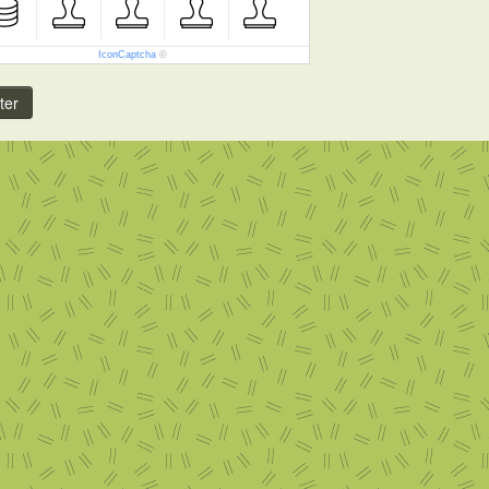
IconCaptcha
©