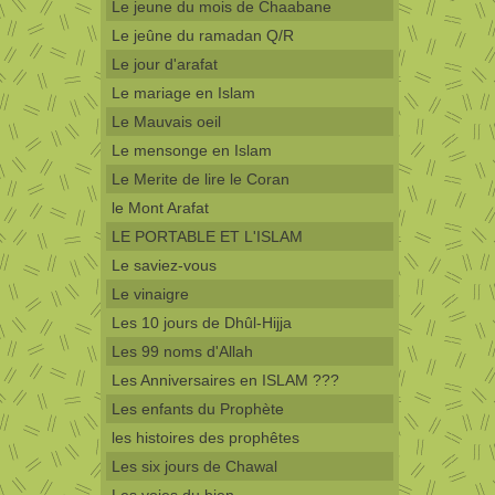
Le jeune du mois de Chaabane
Le jeûne du ramadan Q/R
Le jour d'arafat
Le mariage en Islam
Le Mauvais oeil
Le mensonge en Islam
Le Merite de lire le Coran
le Mont Arafat
LE PORTABLE ET L'ISLAM
Le saviez-vous
Le vinaigre
Les 10 jours de Dhûl-Hijja
Les 99 noms d'Allah
Les Anniversaires en ISLAM ???
Les enfants du Prophète
les histoires des prophêtes
Les six jours de Chawal