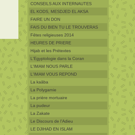
CONSEILS AUX INTERNAUTES
EL KODS, MESDJED EL AKSA
FAIRE UN DON
FAIS DU BIEN TU LE TROUVERAS
Fêtes religieuses 2014
HEURES DE PRIERE
Hijab et les Prétextes
L'Egyptologie dans la Coran
L'IMAM NOUS PARLE
L'IMAM VOUS REPOND
La kaâba
La Polygamie
La prière mortuaire
La pudeur
La Zakate
Le Discours de l'Adieu
LE DJIHAD EN ISLAM