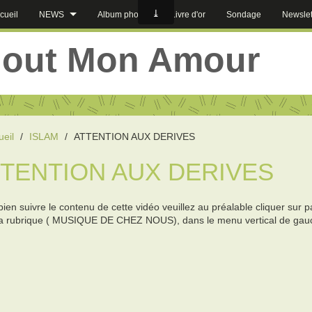
cueil
NEWS
Album photos
Livre d'or
Sondage
Newslet
jout Mon Amour
ueil
/
ISLAM
/
ATTENTION AUX DERIVES
TTENTION AUX DERIVES
ien suivre le contenu de cette vidéo veuillez au préalable cliquer sur 
la rubrique ( MUSIQUE DE CHEZ NOUS), dans le menu vertical de gau