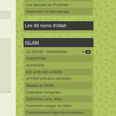
Les épouses du Prophète
Implication du témoignage
Les 99 noms d'Allah
ISLAM
LE JEUNE - RAMADHAN
15
A MEDITER
ACHOURA
AID el fitr AID el ADHA
ATTENTION AUX DERIVES
Bataille de BADR
Calendrier Gregorien
Calendrier, lune, fêtes
Comment voyager en Islam
Comportement dans les mosquées