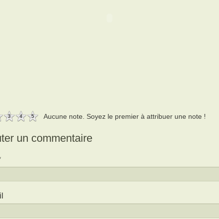
Aucune note. Soyez le premier à attribuer une note !
3
4
5
uter un commentaire
l