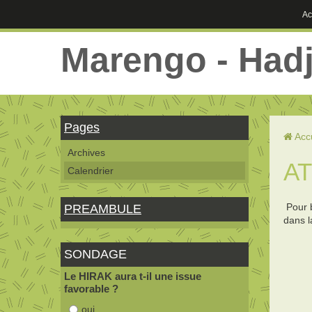
Ac
Marengo - Had
Pages
Acc
Archives
A
Calendrier
Pour b
PREAMBULE
dans 
SONDAGE
Le HIRAK aura t-il une issue
favorable ?
oui