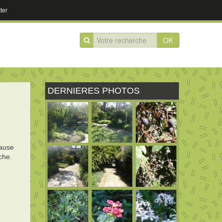
ter
OK
DERNIERES PHOTOS
pause
che.