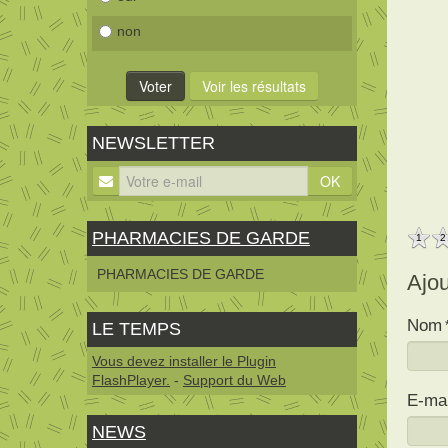
non
NEWSLETTER
OK
PHARMACIES DE GARDE
1
2
PHARMACIES DE GARDE
Ajo
Nom
LE TEMPS
Vous devez installer le Plugin
FlashPlayer.
-
Support du Web
E-mai
NEWS