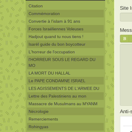
Citation
Site 
Commémoration
Convertie à l'islam à 91 ans
Forces Israéliennes Voleuses
Mess
Hadjout quand tu nous tiens !
Isarël guide du bon boycotteur
L'horreur de l'occupation
l'HORREUR SOUS LE REGARD DU
MO
LA MORT DU HALLAL
Le PAPE CONDAMNE ISRAEL
LES AGISSEMENTS DE L'ARMEE DU
Lettre des Palestiniens au mon
Massacre de Musulmans au MYANM
Anti
Nécrologie
Remerciements
Rohingyas