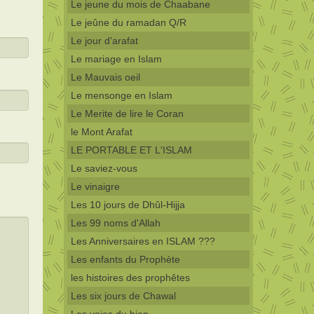
Le jeune du mois de Chaabane
Le jeûne du ramadan Q/R
Le jour d'arafat
Le mariage en Islam
Le Mauvais oeil
Le mensonge en Islam
Le Merite de lire le Coran
le Mont Arafat
LE PORTABLE ET L'ISLAM
Le saviez-vous
Le vinaigre
Les 10 jours de Dhûl-Hijja
Les 99 noms d'Allah
Les Anniversaires en ISLAM ???
Les enfants du Prophète
les histoires des prophêtes
Les six jours de Chawal