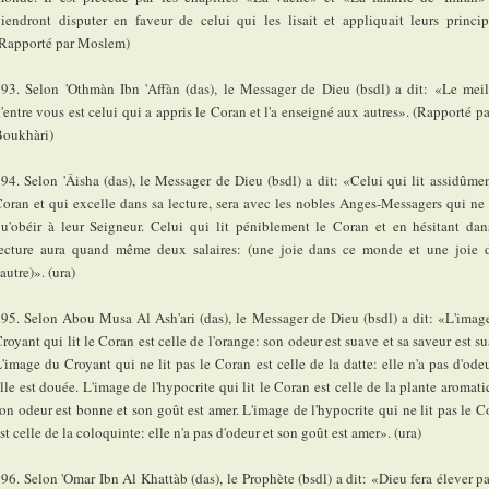
iendront disputer en faveur de celui qui les lisait et appliquait leurs princip
Rapporté par Moslem)
93. Selon 'Othmàn Ibn 'Affàn (das), le Messager de Dieu (bsdl) a dit: «Le meil
'entre vous est celui qui a appris le Coran et l'a enseigné aux autres». (Rapporté pa
Boukhàri)
94. Selon 'Âisha (das), le Messager de Dieu (bsdl) a dit: «Celui qui lit assidûmen
oran et qui excelle dans sa lecture, sera avec les nobles Anges-Messagers qui ne 
u'obéir à leur Seigneur. Celui qui lit péniblement le Coran et en hésitant dan
lecture aura quand même deux salaires: (une joie dans ce monde et une joie 
'autre)». (ura)
95. Selon Abou Musa Al Ash'ari (das), le Messager de Dieu (bsdl) a dit: «L'imag
royant qui lit le Coran est celle de l'orange: son odeur est suave et sa saveur est s
'image du Croyant qui ne lit pas le Coran est celle de la datte: elle n'a pas d'odeu
lle est douée. L'image de l'hypocrite qui lit le Coran est celle de la plante aromati
on odeur est bonne et son goût est amer. L'image de l'hypocrite qui ne lit pas le C
st celle de la coloquinte: elle n'a pas d'odeur et son goût est amer». (ura)
96. Selon 'Omar Ibn Al Khattàb (das), le Prophète (bsdl) a dit: «Dieu fera élever pa