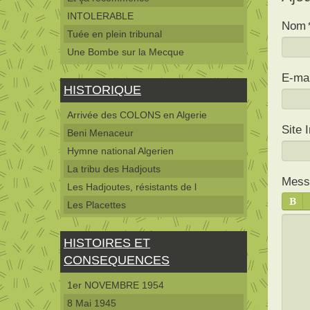
INTOLERABLE
Nom
Tuée en plein tribunal
Une Bombe sur la Mecque
E-mai
HISTORIQUE
Arrivée des COLONS en Algerie
Site 
Beni Menaceur
Hymne national Algerien
La tribu des Hadjouts
Mess
Les Hadjoutes, résistants de l
Les Placettes
HISTOIRES ET
CONSEQUENCES
1er NOVEMBRE 1954
8 Mai 1945