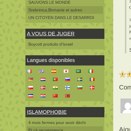
1
SAUVONS LE MONDE
C
Srebrinica,Birmanie et autres
UN CITOYEN DANS LE DESARROI
1
j
P
A VOUS DE JUGER
s
Boycott produits d'Israël
Langues disponibles
1
2
Com
ISLAMOPHOBIE
4 mois fermes pour avoir déchi
Ajo
Et çà recommence