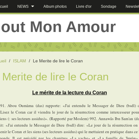
cueil
NEWS
Album photos
Livre d'or
Sondage
Newslet
jout Mon Amour
ueil
/
ISLAM
/
Le Merite de lire le Coran
 Merite de lire le Coran
Le mérite de la lecture du Coran
991. Abou Oumàma (das) rapporte: «J'ai entendu le Messager de Dieu (bsdl) d
Lisez le Coran car il viendra le jour de la résurrection comme intercesseur pour
iens (: ses lecteurs assidus)». (Rapporté par Moslem) 992. Annawâs Ibn Sam'an (da
it: «J'ai entendu le Messager de Dieu (bsdl) dire: «Le jour de la résurrection on 
enir le Coran et les siens (ses lecteurs assidus) qui le mettaient en pratique dans ce
onde. Il est précédé par les chapitres «La vache» et «La famille de 'Imràn»