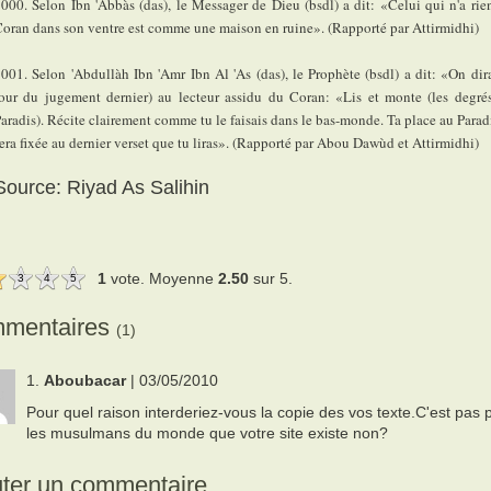
000. Selon Ibn 'Abbàs (das), le Messager de Dieu (bsdl) a dit: «Celui qui n'a rie
oran dans son ventre est comme une maison en ruine». (Rapporté par Attirmidhi)
001. Selon 'Abdullàh Ibn 'Amr Ibn Al 'As (das), le Prophète (bsdl) a dit: «On dira
our du jugement dernier) au lecteur assidu du Coran: «Lis et monte (les degré
aradis). Récite clairement comme tu le faisais dans le bas-monde. Ta place au Paradi
era fixée au dernier verset que tu liras». (Rapporté par Abou Dawùd et Attirmidhi)
Source: Riyad As Salihin
1
vote. Moyenne
2.50
sur 5.
3
4
5
mentaires
(1)
1.
Aboubacar
| 03/05/2010
Pour quel raison interderiez-vous la copie des vos texte.C'est pas 
les musulmans du monde que votre site existe non?
uter un commentaire