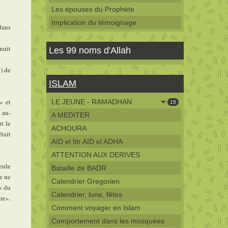
Les épouses du Prophète
Implication du témoignage
dans
nuit
Les 99 noms d'Allah
) de
ISLAM
» et
LE JEUNE - RAMADHAN
15
 au-
A MEDITER
ut le
ACHOURA
tait
AID el fitr AID el ADHA
ATTENTION AUX DERIVES
eule
Bataille de BADR
Je ne
Calendrier Gregorien
s du
Calendrier, lune, fêtes
re».
Comment voyager en Islam
Comportement dans les mosquées