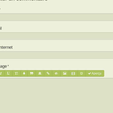
l
Internet
age
Aperçu