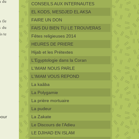
n du
CONSEILS AUX INTERNAUTES
EL KODS, MESDJED EL AKSA
FAIRE UN DON
 (le
s du
FAIS DU BIEN TU LE TROUVERAS
s te
Fêtes religieuses 2014
HEURES DE PRIERE
Hijab et les Prétextes
L'Egyptologie dans la Coran
L'IMAM NOUS PARLE
L'IMAM VOUS REPOND
La kaâba
La Polygamie
La prière mortuaire
La pudeur
pour
La Zakate
Le Discours de l'Adieu
LE DJIHAD EN ISLAM