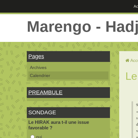
Ac
Marengo - Had
Pages
Acc
Archives
Le
Calendrier
PREAMBULE
«
SONDAGE
s
Le HIRAK aura t-il une issue
d
favorable ?
v
oui
m