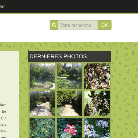
ter
OK
DERNIERES PHOTOS
ire:
 les
s) a
fera
 bas-
 qui