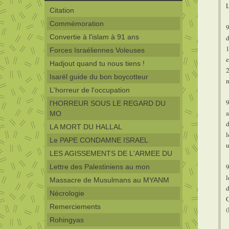
L
Citation
Commémoration
9
Convertie à l'islam à 91 ans
d
1
Forces Israéliennes Voleuses
e
Hadjout quand tu nous tiens !
2
Isarël guide du bon boycotteur
n
L'horreur de l'occupation
9
l'HORREUR SOUS LE REGARD DU
a
MO
d
LA MORT DU HALLAL
l
Le PAPE CONDAMNE ISRAEL
u
LES AGISSEMENTS DE L'ARMEE DU
9
Lettre des Palestiniens au mon
l
Massacre de Musulmans au MYANM
d
Nécrologie
C
Remerciements
(
Rohingyas