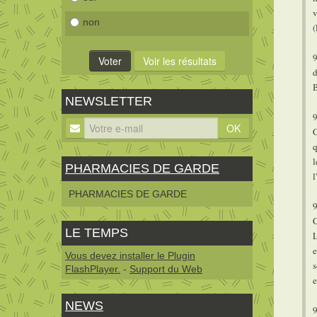
v
non
(
9
d
NEWSLETTER
9
OK
C
q
PHARMACIES DE GARDE
l
PHARMACIES DE GARDE
9
C
LE TEMPS
L
e
Vous devez installer le Plugin
s
FlashPlayer.
-
Support du Web
e
NEWS
9