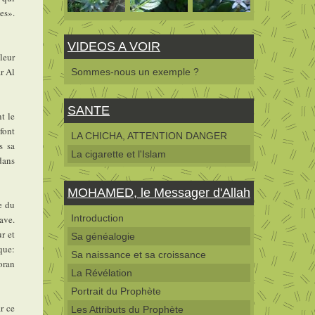
es».
VIDEOS A VOIR
leur
r Al
Sommes-nous un exemple ?
SANTE
t le
font
LA CHICHA, ATTENTION DANGER
s sa
La cigarette et l'Islam
dans
MOHAMED, le Messager d'Allah
e du
Introduction
uave.
r et
Sa généalogie
que:
Sa naissance et sa croissance
oran
La Révélation
Portrait du Prophète
r ce
Les Attributs du Prophète