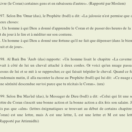
ivre (le Coran) certaines gens et en rabaissera d'autres». (Rapporté par Moslem)
97. Selon Ibn 'Omar (das), le Prophète (bsdl) a dit: «La jalousie n'est permise que 
eux choses:
. Un homme à qui Dieu a donné d'apprendre le Coran et de passer des heures de la 
t du jour à le lire et à méditer sur son contenu.
. Un homme à qui Dieu a donné une fortune qu'il ne fait que dépenser (dans le bien
uit et de jour».
98. Al Barà Ibn 'Âzeb (das) rapporte: «Un homme lisait le chapitre «La caverne
vait à côté de lui un cheval attaché à deux cordes. Or voici qu'un nuage passa
essus de lui et se mit à se rapprocher, ce qui faisait trépider le cheval. Quand ce f
endemain matin, il alla raconter la chose au Prophète (bsdl) qui lui dit: «Ce nuage é
ne sérénité descendue sur toi parce que tu récitais le Coran». (ura)
99. Selon Ibn Mas'ùd (das), le Messager de Dieu (bsdl) a dit: «Celui qui lit une s
ettre du Coran s'inscrit une bonne action et la bonne action a dix fois son salaire. 
is pas que «alm» (lettres énigmatiques se trouvant au début de certains chapitre
oran) est une lettre, mais A est une lettre, L est une lettre et M est une lett
Rapporté par Attirmidhi)