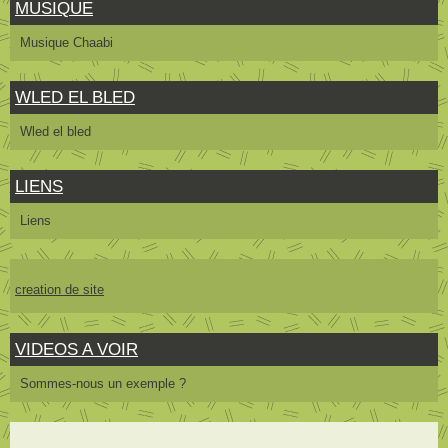
MUSIQUE
Musique Chaabi
WLED EL BLED
Wled el bled
LIENS
Liens
creation de site
VIDEOS A VOIR
Sommes-nous un exemple ?