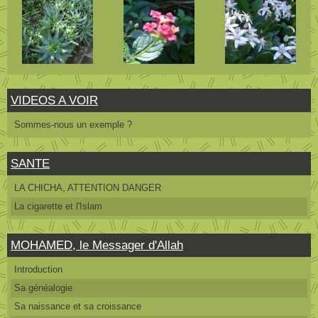
VIDEOS A VOIR
Sommes-nous un exemple ?
SANTE
LA CHICHA, ATTENTION DANGER
La cigarette et l'Islam
MOHAMED, le Messager d'Allah
Introduction
Sa généalogie
Sa naissance et sa croissance