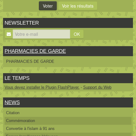
NEWSLETTER
OK
PHARMACIES DE GARDE
PHARMACIES DE GARDE
LE TEMPS
Vous devez installer le Plugin FlashPlayer.
-
Support du Web
NEWS
Citation
Commémoration
Convertie à l'islam à 91 ans