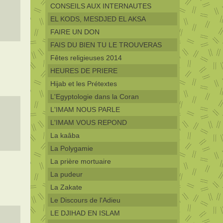
CONSEILS AUX INTERNAUTES
EL KODS, MESDJED EL AKSA
FAIRE UN DON
FAIS DU BIEN TU LE TROUVERAS
Fêtes religieuses 2014
HEURES DE PRIERE
Hijab et les Prétextes
L'Egyptologie dans la Coran
L'IMAM NOUS PARLE
L'IMAM VOUS REPOND
La kaâba
La Polygamie
La prière mortuaire
La pudeur
La Zakate
Le Discours de l'Adieu
LE DJIHAD EN ISLAM