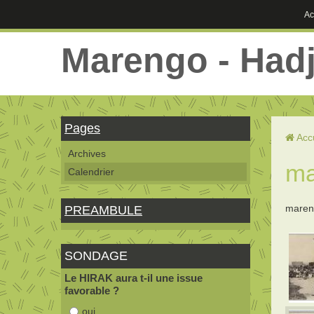
Ac
Marengo - Had
Pages
Acc
Archives
ma
Calendrier
mareng
PREAMBULE
SONDAGE
Le HIRAK aura t-il une issue
favorable ?
oui