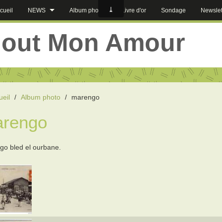
cueil
NEWS
Album photos
Livre d'or
Sondage
Newslet
jout Mon Amour
ueil
/
Album photo
/
marengo
rengo
o bled el ourbane.