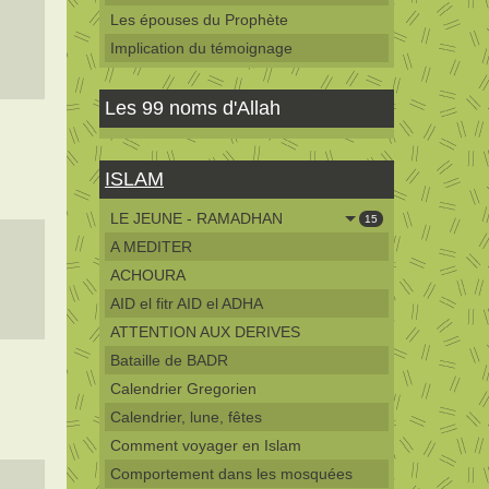
Les épouses du Prophète
Implication du témoignage
Les 99 noms d'Allah
ISLAM
LE JEUNE - RAMADHAN
15
A MEDITER
ACHOURA
AID el fitr AID el ADHA
ATTENTION AUX DERIVES
Bataille de BADR
Calendrier Gregorien
Calendrier, lune, fêtes
Comment voyager en Islam
Comportement dans les mosquées