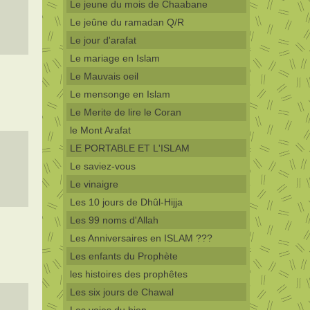
Le jeune du mois de Chaabane
Le jeûne du ramadan Q/R
Le jour d'arafat
Le mariage en Islam
Le Mauvais oeil
Le mensonge en Islam
Le Merite de lire le Coran
le Mont Arafat
LE PORTABLE ET L'ISLAM
Le saviez-vous
Le vinaigre
Les 10 jours de Dhûl-Hijja
Les 99 noms d'Allah
Les Anniversaires en ISLAM ???
Les enfants du Prophète
les histoires des prophêtes
Les six jours de Chawal