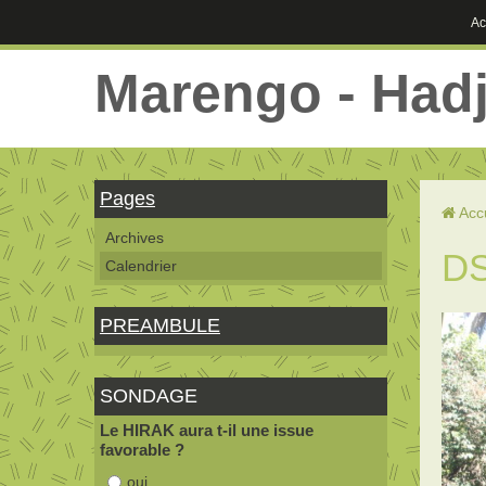
Ac
Marengo - Had
Pages
Acc
Archives
D
Calendrier
PREAMBULE
SONDAGE
Le HIRAK aura t-il une issue
favorable ?
oui