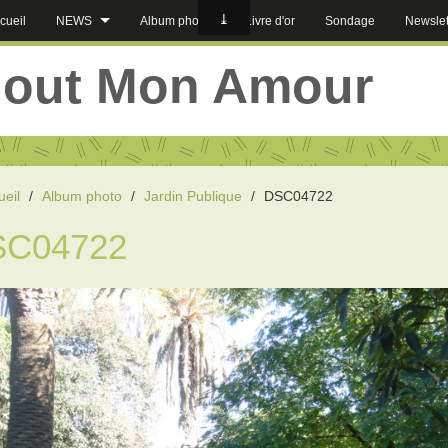
cueil
NEWS
Album photos
Livre d'or
Sondage
Newslet
jout Mon Amour
ueil
/
Album photo
/
Jardin Publique
/
DSC04722
SC04722