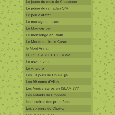
Le jeune du mois de Chaabane
Le jeûne du ramadan Q/R
Le jour d'arafat
Le mariage en Islam
Le Mauvais oeil
Le mensonge en Islam
Le Merite de lire le Coran
le Mont Arafat
LE PORTABLE ET L'ISLAM
Le saviez-vous
Le vinaigre
Les 10 jours de Dhûl-Hijja
Les 99 noms d'Allah
Les Anniversaires en ISLAM ???
Les enfants du Prophète
les histoires des prophêtes
Les six jours de Chawal