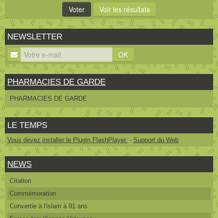
NEWSLETTER
OK
PHARMACIES DE GARDE
PHARMACIES DE GARDE
LE TEMPS
Vous devez installer le Plugin FlashPlayer.
-
Support du Web
NEWS
Citation
Commémoration
Convertie à l'islam à 91 ans