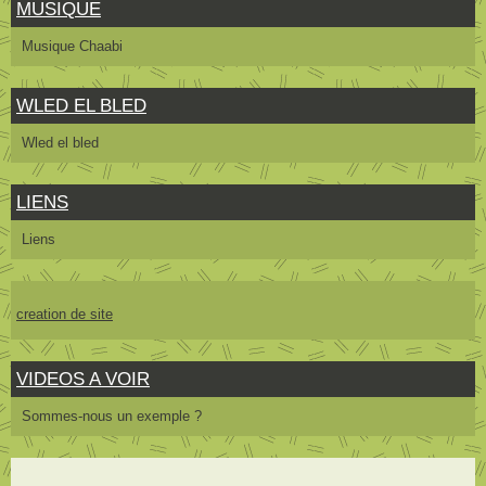
MUSIQUE
Musique Chaabi
WLED EL BLED
Wled el bled
LIENS
Liens
creation de site
VIDEOS A VOIR
Sommes-nous un exemple ?