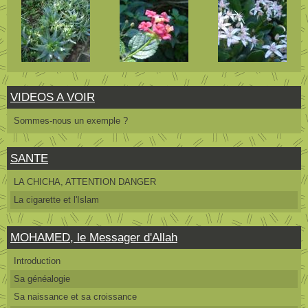
VIDEOS A VOIR
Sommes-nous un exemple ?
SANTE
LA CHICHA, ATTENTION DANGER
La cigarette et l'Islam
MOHAMED, le Messager d'Allah
Introduction
Sa généalogie
Sa naissance et sa croissance