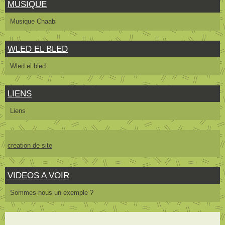
MUSIQUE
Musique Chaabi
WLED EL BLED
Wled el bled
LIENS
Liens
creation de site
VIDEOS A VOIR
Sommes-nous un exemple ?