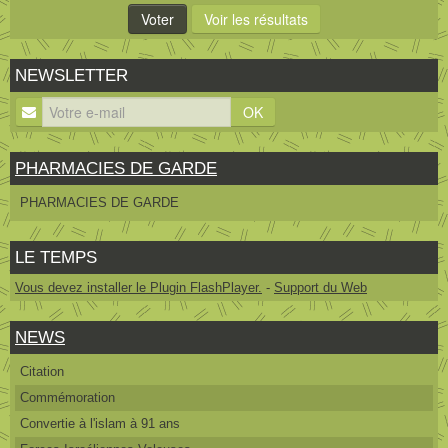
NEWSLETTER
OK
PHARMACIES DE GARDE
PHARMACIES DE GARDE
LE TEMPS
Vous devez installer le Plugin FlashPlayer.
-
Support du Web
NEWS
Citation
Commémoration
Convertie à l'islam à 91 ans