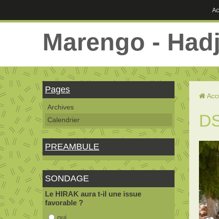
Ac
Marengo - Had
Pages
Acc
Archives
D
Calendrier
PREAMBULE
SONDAGE
Le HIRAK aura t-il une issue
favorable ?
oui