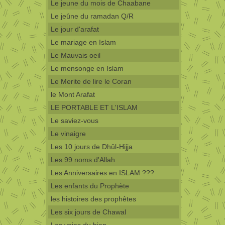
Le jeune du mois de Chaabane
Le jeûne du ramadan Q/R
Le jour d'arafat
Le mariage en Islam
Le Mauvais oeil
Le mensonge en Islam
Le Merite de lire le Coran
le Mont Arafat
LE PORTABLE ET L'ISLAM
Le saviez-vous
Le vinaigre
Les 10 jours de Dhûl-Hijja
Les 99 noms d'Allah
Les Anniversaires en ISLAM ???
Les enfants du Prophète
les histoires des prophêtes
Les six jours de Chawal