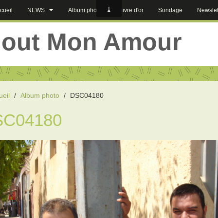
cueil
NEWS
Album photos
Livre d'or
Sondage
Newslet
jout Mon Amour
ueil
/
Album photo
/
DSC04180
SC04180